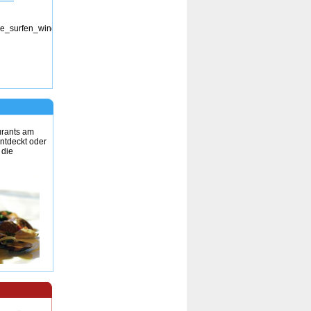
urants am
ntdeckt oder
 die