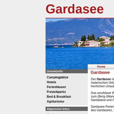
Gardasee
Unterkünfte
Gardasee
Campingplätze
Der
Gardasee
is
Hotels
malerischen Ort
herrlichen Urlau
Ferienhäuser
Freizeitparks
Das azurblaue Wa
zum (Berg-)Wand
Bed & Breakfast
Gardaland und 
Agriturismo
Gardasee-Ferien 
Allgemeine Infos
des Gardasees, T