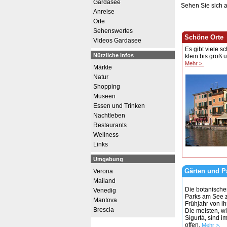
Gardasee
Sehen Sie sich 
Anreise
Orte
Sehenswertes
Schöne Orte
Videos Gardasee
Es gibt viele 
Nützliche infos
klein bis groß u
Mehr >.
Märkte
Natur
Shopping
Museen
Essen und Trinken
Nachtleben
Restaurants
Wellness
Links
Umgebung
Gärten und P
Verona
Mailand
Die botanische
Venedig
Parks am See z
Mantova
Frühjahr von ih
Brescia
Die meisten, w
Sigurtà, sind i
offen.
Mehr >.