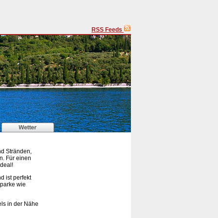
RSS Feeds
nd Stränden,
. Für einen
deal!
 ist perfekt
sparke wie
ls in der Nähe