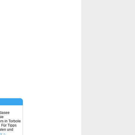
rdasee
nie
rs in Torbole
 Für Tipps
ulen und
r >.