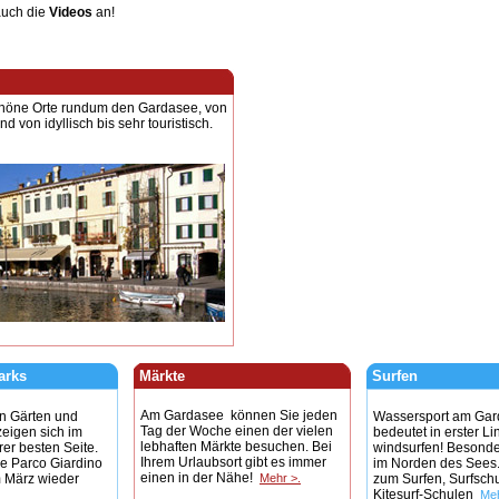
auch die
Videos
an!
schöne Orte rundum den Gardasee, von
nd von idyllisch bis sehr touristisch.
arks
Märkte
Surfen
Am Gardasee können Sie jeden
n Gärten und
Wassersport am Ga
Tag der Woche einen der vielen
eigen sich im
bedeutet in erster Li
lebhaften Märkte besuchen. Bei
rer besten Seite.
windsurfen! Besonde
Ihrem Urlaubsort gibt es immer
ie Parco Giardino
im Norden des Sees.
einen in der Nähe!
m März wieder
Mehr >.
zum Surfen, Surfsch
Kitesurf-Schulen
Meh