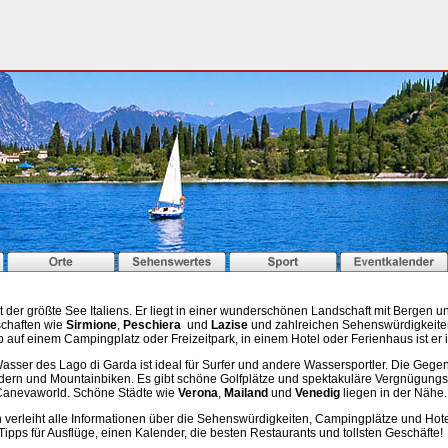
t der größte See Italiens. Er liegt in einer wunderschönen Landschaft mit Bergen u
schaften wie
Sirmione
,
Peschiera
und
Lazise
und zahlreichen Sehenswürdigkeiten
b auf einem Campingplatz oder Freizeitpark, in einem Hotel oder Ferienhaus ist er i
sser des Lago di Garda ist ideal für Surfer und andere Wassersportler. Die Gegend
ern und Mountainbiken. Es gibt schöne Golfplätze und spektakuläre Vergnügung
Canevaworld. Schöne Städte wie
Verona
,
Mailand
und
Venedig
liegen in der Nähe.
verleiht alle Informationen über die Sehenswürdigkeiten, Campingplätze und Hote
ipps für Ausflüge, einen Kalender, die besten Restaurants und tollsten Geschäfte!